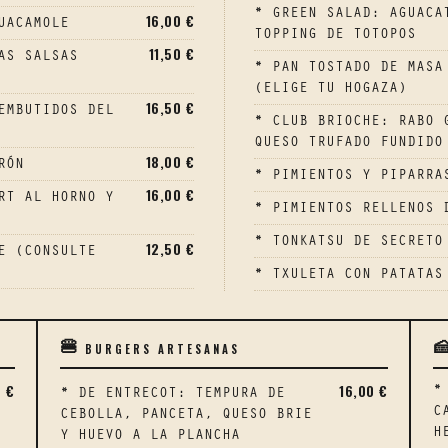
* GREEN SALAD: AGUACA
16,00 €
UACAMOLE
TOPPING DE TOTOPOS
11,50 €
AS SALSAS
* PAN TOSTADO DE MASA
(ELIGE TU HOGAZA)
16,50 €
EMBUTIDOS DEL
* CLUB BRIOCHE: RABO 
QUESO TRUFADO FUNDIDO
18,00 €
RÓN
* PIMIENTOS Y PIPARRA
16,00 €
RT AL HORNO Y
* PIMIENTOS RELLENOS 
* TONKATSU DE SECRETO
12,50 €
E (CONSULTE
* TXULETA CON PATATAS
BURGERS ARTESANAS
🍔

0 €
16,00 €
*
* DE ENTRECOT: TEMPURA DE
C
CEBOLLA, PANCETA, QUESO BRIE
H
Y HUEVO A LA PLANCHA