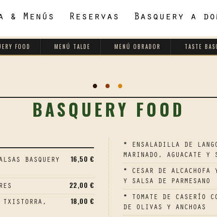
a & Menús
Reservas
Basquery a do
UERY FOOD
MENÚ TALDE
MENÚ OBRADOR
TASTE BAS
●
●
●
BASQUERY FOOD
* ENSALADILLA DE LANG
MARINADO, AGUACATE Y 
16,50 €
ALSAS BASQUERY
* CESAR DE ALCACHOFA 
Y SALSA DE PARMESANO
22,00 €
RES
* TOMATE DE CASERÍO C
18,00 €
 TXISTORRA,
DE OLIVAS Y ANCHOAS